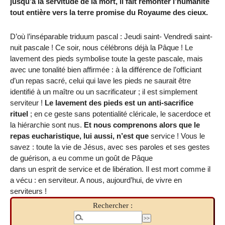
jusqu’à la servitude de la mort, il fait remonter l’humanité
tout entière vers la terre promise du Royaume des cieux.
D’où l’inséparable triduum pascal : Jeudi saint- Vendredi saint-
nuit pascale ! Ce soir, nous célébrons déjà la Pâque ! Le
lavement des pieds symbolise toute la geste pascale, mais
avec une tonalité bien affirmée : à la différence de l’officiant
d’un repas sacré, celui qui lave les pieds ne saurait être
identifié à un maître ou un sacrificateur ; il est simplement
serviteur !
Le lavement des pieds est un anti-sacrifice
rituel
; en ce geste sans potentialité cléricale, le sacerdoce et
la hiérarchie sont nus.
Et nous comprenons alors que le
repas eucharistique, lui aussi, n’est que
service ! Vous le
savez : toute la vie de Jésus, avec ses paroles et ses gestes
de guérison, a eu comme un goût de Pâque
dans un esprit de service et de libération. Il est mort comme il
a vécu : en serviteur. A nous, aujourd’hui, de vivre en
serviteurs !
Rechercher :